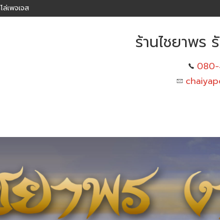
โล่เพจเจส
ร้านไชยาพร รั
080-
chaiyap